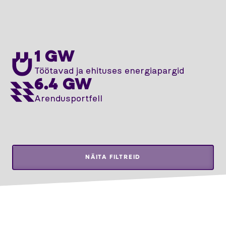
1 GW
Töötavad ja ehituses energiapargid
6.4 GW
Arendusportfell
NÄITA FILTREID
Leaflet
ANDMED ON UUENDATUD SEISUGA 1.07.2026
UKMERGĖ