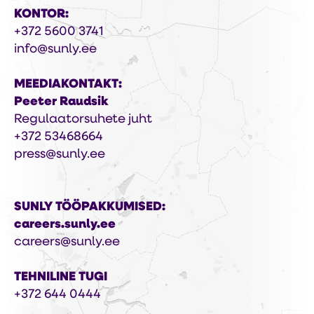
KONTOR:
+372 5600 3741
info@sunly.ee
MEEDIAKONTAKT:
Peeter Raudsik
Regulaatorsuhete juht
+372 53468664
press@sunly.ee
SUNLY TÖÖPAKKUMISED:
careers.sunly.ee
careers@sunly.ee
TEHNILINE TUGI
+372 644 0444