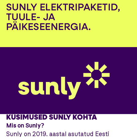
SUNLY ELEKTRIPAKETID,
TUULE- JA
PÄIKESEENERGIA.
KÜSIMUSED SUNLY KOHTA
Mis on Sunly?
Sunly on 2019. aastal asutatud Eesti