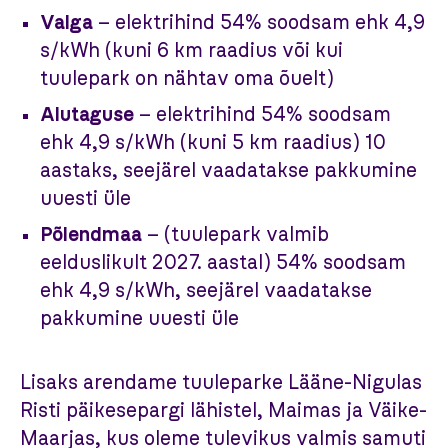
Valga
– elektrihind 54% soodsam ehk 4,9
s/kWh (kuni 6 km raadius või kui
tuulepark on nähtav oma õuelt)
Alutaguse
– elektrihind 54% soodsam
ehk 4,9 s/kWh (kuni 5 km raadius) 10
aastaks, seejärel vaadatakse pakkumine
uuesti üle
Põlendmaa
– (tuulepark valmib
eelduslikult 2027. aastal) 54% soodsam
ehk 4,9 s/kWh, seejärel vaadatakse
pakkumine uuesti üle
Lisaks arendame tuuleparke Lääne-Nigulas
Risti päikesepargi lähistel, Maimas ja Väike-
Maarjas, kus oleme tulevikus valmis samuti