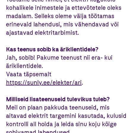
kohalikele inimestele ja ettevõtetele oleks
madalam. Selleks oleme välja töötamas
erinevaid lahendusi, mis vähendavad või
ajastavad elektritarbimist.
Kas teenus sobib ka äriklientidele?
Jah, sobib! Pakume teenust nii era- kui
äriklientidele.
Vaata täpsemalt
https://sunly.ee/elekter/ari
.
Milliseid lisateenuseid tulevikus tuleb?
Meil on plaan pakkuda teenuseid, mis
aitavad elektrit targemini kasutada, kulusid
kontrolli all hoida ja leida sinu koju kõige
sobivamad lahendused.