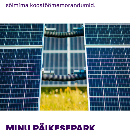
sõlmima koostöömemorandumid.
MINU PÄIKESEPARK