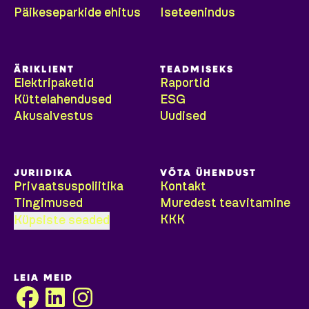
Päikeseparkide ehitus
Iseteenindus
ÄRIKLIENT
TEADMISEKS
Elektripaketid
Raportid
Küttelahendused
ESG
Akusalvestus
Uudised
JURIIDIKA
VÕTA ÜHENDUST
Privaatsuspoliitika
Kontakt
Tingimused
Muredest teavitamine
KKK
Küpsiste seaded
LEIA MEID