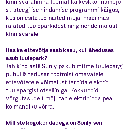
kinnisvarahinna teemat ka keskkonnamõju
strateegilise hindamise programmi käigus,
kus on esitatud näited mujal maailmas
rajatud tuuleparkidest ning nende mõjust
kinnisvarale.
Kas ka ettevõtja saab kasu, kui läheduses
asub tuulepark?
Jah kindlasti!
Sunly pakub mitme tuulepargi
puhul läheduses tootmist omavatele
ettevõtetele võimalust tarbida elektrit
tuulepargist otseliiniga. Kokkuhoid
võrgutasudelt mõjutab elektrihinda pea
kolmandiku võrra.
Milliste kogukondadega on Sunly seni