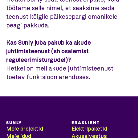
töötame selle nimel, et saaksime seda
teenust kõigile päikesepargi omanikele
peagi pakkuda.
Kas Sunly juba pakub ka akude
juhtimisteenust (sh osalemist
reguleerimisturgudel)?
Hetkel on meil akude juhtimisteenust
toetav funktsioon arenduses.
SUNLY
ERAKLIENT
Meie projektid
Elektripaketid
Meie idud
Akusalvestus