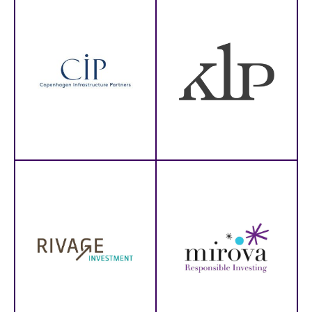
JÜRI MÕIS
JMB Investeeringute OÜ
ZAŁOŻYCIEL