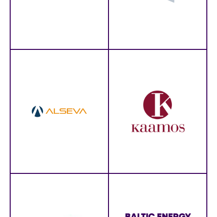
PRIIT LEPASEPP
OÜ InMyOpinion
ZAŁOŻYCIEL