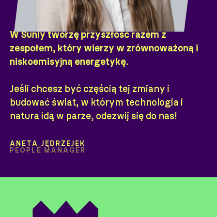
W Sunly tworzę przyszłość razem z
zespołem, który wierzy w zrównoważoną i
niskoemisyjną energetykę.
Jeśli chcesz być częścią tej zmiany i
budować świat, w którym technologia i
natura idą w parze, odezwij się do nas!
ANETA JĘDRZEJEK
PEOPLE MANAGER