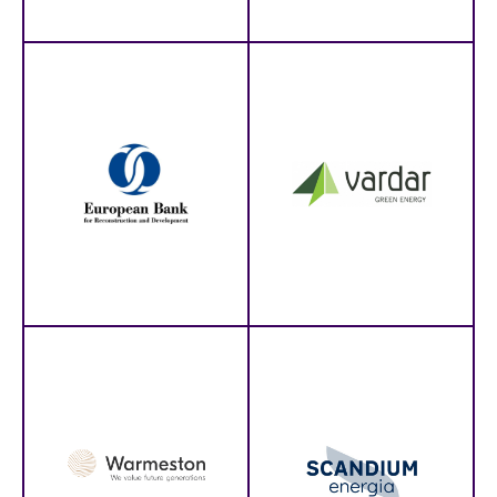
PEETER MÄND
IVARD OÜ
ZAŁOŻYCIEL