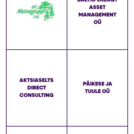
BALTIC ENERGY
ASSET
MANAGEMENT
OÜ
MARTIN KRUUS
OÜ Solarcom
AKTSIASELTS
PÄIKESE JA
DIRECT
TUULE OÜ
CONSULTING
ZAŁOŻYCIEL